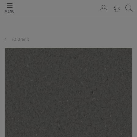
0
MENU
iQ Granit