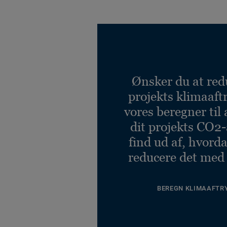
Ønsker du at red
projekts klimaaft
vores beregner til 
dit projekts CO2-
find ud af, hvord
reducere det med
BEREGN KLIMAAFTR