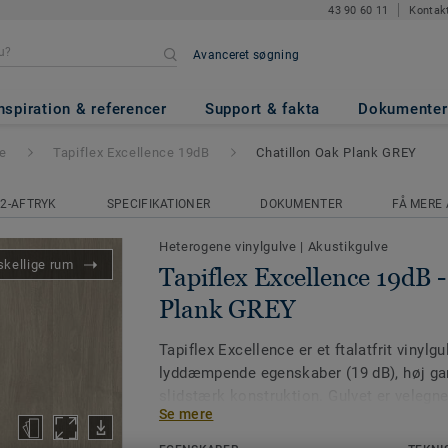
43 90 60 11
Kontak
Avanceret søgning
ce 19dB
- Chatillon Oak Plank 
nspiration & referencer
Support & fakta
Dokumenter
ve
Tapiflex Excellence 19dB
Chatillon Oak Plank GREY
2-AFTRYK
SPECIFIKATIONER
DOKUMENTER
FÅ MERE 
Heterogene vinylgulve
|
Akustikgulve
skellige rum
Tapiflex Excellence 19dB 
Plank GREY
Tapiflex Excellence er et ftalatfrit vinyl
lyddæmpende egenskaber (19 dB), høj g
slidstærk konstruktion. Gulvet er velegne
Se mere
børnehaver og daginstitutioner, skoler og
hvor lyd- og arbejdsmiljø er i fokus. Gulv