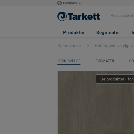
Danmark
Tapiflex Excellen
Produkter
Segmenter
I
Hjemmeside
Heterogene vinylgul
BESKRIVELSE
FORMATER
CO
Se produktet i for