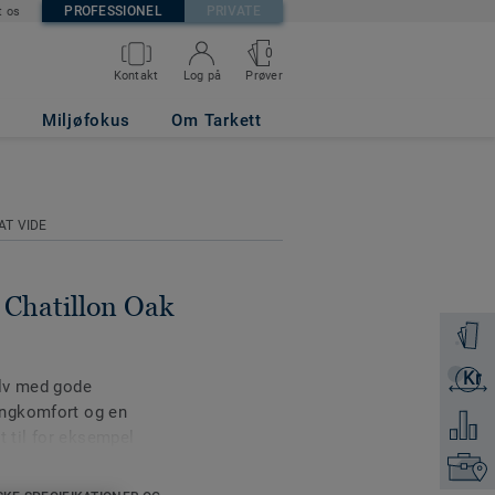
PROFESSIONEL
PRIVATE
t os
0
Prøver
Kontakt
Log på
GREY
Miljøfokus
Om Tarkett
AT VIDE
- Chatillon Oak
Bestil e
Kr
Få et ti
gulv med gode
angkomfort og en
Tilføj 
t til for eksempel
 ældre- og plejehjem,
Kontakt
et har en lav