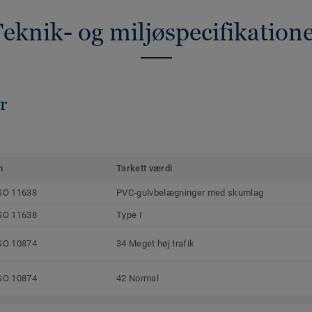
eknik- og miljøspecifikation
r
m
Tarkett værdi
SO 11638
PVC-gulvbelægninger med skumlag
SO 11638
Type I
SO 10874
34 Meget høj trafik
SO 10874
42 Normal