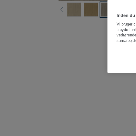
Inden du 
Vi bruger c
tilbyde fun
vedrørende
samarbejds