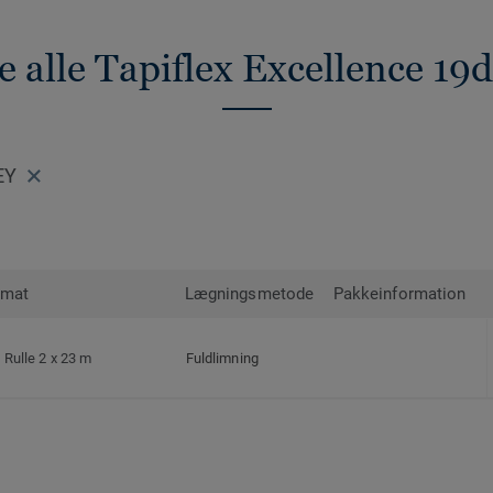
e alle Tapiflex Excellence 19
EY
rmat
Lægningsmetode
Pakkeinformation
Rulle 2 x 23 m
Fuldlimning