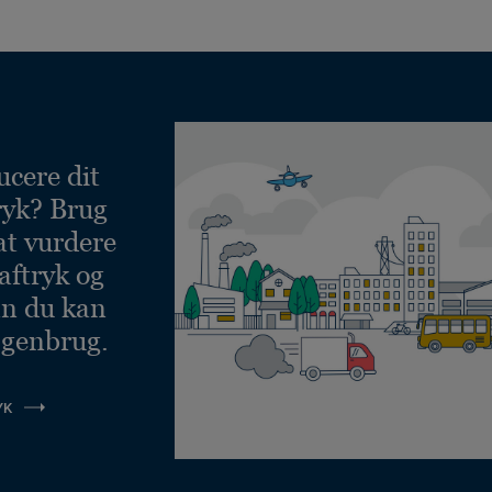
ucere dit
ryk? Brug
at vurdere
aftryk og
an du kan
 genbrug.
YK