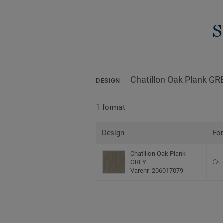
S
Chatillon Oak Plank GR
DESIGN
1 format
Design
Fo
Chatillon Oak Plank
GREY
Varenr. 206017079