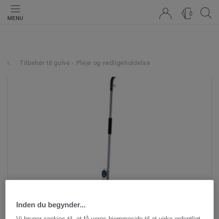
0
MENU
Tilbehør til gulve - Pleje og vedligeholdelse
Inden du begynder...