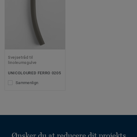
Svejsetråd til
linoleumsgulve
UNICOLOURED FERRO 0205
Sammenlign
Ønsker du at reducere dit projekts